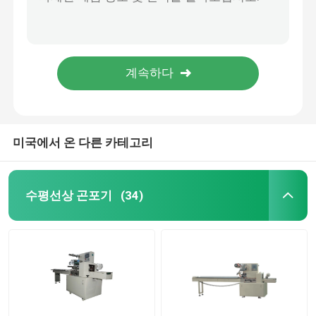
빠른 향 지팡이 포장기, 세륨 표준 Agarbatti 포장기
자동차 부속용품 기계설비 포장기 3780×640×1560mm 전반적인 크기
다기능 곤포기
전기 스위치 잠그개 포장 기계, 튼튼한 칼붙이 포장기
PW - 300 A 고속과 포장 아기 기저귀 기저귀를 위해 적용 가능한 수평한 베개 포장 기계
블리스터 패킹 기계
고속 젖은 조직 포장기 강한 스테인리스 물자
카드 곤포기
미국에서 온 다른 카테고리
케이크 곤포기
수평선상 곤포기
(34)
파우치 포장기
물티슈 곤포기
가벼운 식사 패키징 기계