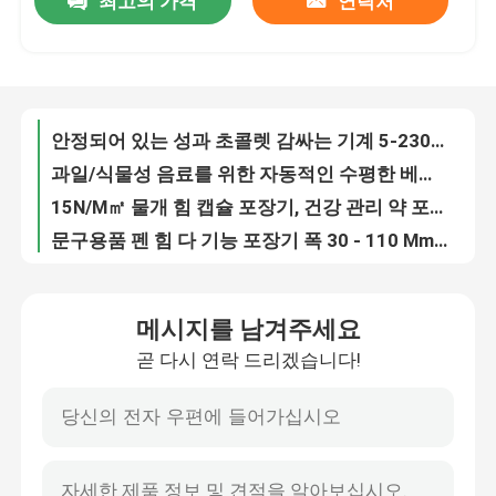
최고의 가격
연락처
220V 입력 분말 케이크 포장 기계, 직업적인 건빵 포장기
70 - 자동적인 스테인리스 1000 mm 일상용품 포장기
공장 여행
작은 품목, 220V를 위한 자기 검사 포장 기계는 Hffs 포장 기계를 입력했습니다
실용적인 종류 기계설비 포장기 고속 패킹 무게 800 Kg
품질 관리
안정되어 있는 성과 초콜렛 감싸는 기계 5-230 부대/최저 속도
과일/식물성 음료를 위한 자동적인 수평한 베개 포장기
15N/M㎡ 물개 힘 캡슐 포장기, 건강 관리 약 포장기
연락주세요
문구용품 펜 힘 다 기능 포장기 폭 30 - 110 Mm 50/60Hz
전원 스위치 30-110mm 폭을 위한 전기 교류 팩 감싸는 기계
인용문을 요구하세요
50-180 부대/최소한도 자동적인 빵 포장기, SS는 감싸는 기계를 빵을 줍니다
메시지를 남겨주세요
스테인리스 오래 설탕 30 - 500mm를 위한 수평한 포장기
수평선상 곤포기
곧 다시 연락 드리겠습니다!
450kg 수평한 포장기 감자 튀김 50/60Hz 힘을 무겁게 하십시오
건빵/샌드위치 수평한 포장기 80 - 450mm 포장 영화 폭
자동 먹이 곤포기
기계설비 304 스테인리스 간단한 가동을 위한 수평한 주머니 포장기
기계설비는 수평한 포장기 3780X830X1560mm 전반적인 크기를 분해합니다
하드웨어 곤포기