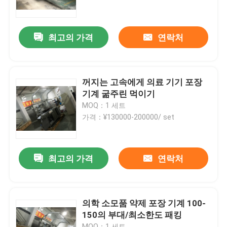
제품 소개
최고의 가격
연락처
수평선상 곤포기
꺼지는 고속에게 의료 기기 포장
자동 먹이 곤포기
기계 굶주린 먹이기
MOQ：1 세트
가격：¥130000-200000/ set
하드웨어 곤포기
다기능 곤포기
최고의 가격
연락처
블리스터 패킹 기계
의학 소모품 약제 포장 기계 100-
150의 부대/최소한도 패킹
카드 곤포기
MOQ：1 세트