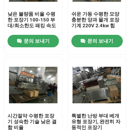
낮은 불량품 비율 수평
쉬운 가동 수평한 모양
공장 여행
한 포장기 100-150 부
충분한 양과 물개 포장
대/최소한도 패킹 속도
기계 220V 2.4kw 힘
품질 관리
문의 보내기
문의 보내기
연락주세요
인용문을 요구하세요
수평선상 곤포기
자동 먹이 곤포기
시간절약 수평한 포장
특별한 난방 부대 베개
기 성숙한 기술 낮은 결
유형 포장기, 완전히 자
하드웨어 곤포기
함 비율
동적인 포장기